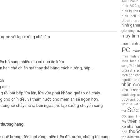
AOC 24G2
hình AOC g
hình bị đen
hình dell 
Ultrahsharp
hình gami
mà
góc rộng
máy tính
ngon với lạp xưởng nhà làm
màn hình 
PC
màn
màn hình s
Màn hình S
ên bổ sung nhiều rau củ quả ăn kèm.
cong/Màn hì
ên hạn chế chiên mà thay thế bằng cách nướng, hấp…
ultrasharp
Men gan ca
ngoithien
ch
nhẫn cư
g dính
kim cươn
 rồi bật bếp lửa lên, lửa vừa phải không quá to dễ cháy.
cảnh đẹp
n
ng cho chín đều và thấm nước cho mềm ăn sẽ ngon hơn.
cưới
quà c
tết
quà Tết
 xưởng sẽ chảy mỡ ra bên ngoài, vỏ lạp xưởng chuyển sang
Sức
tivi
độc gan
Thê
thiên
Ph
i thượng hạng
kế nhà hà
thuố
phổ
n quê hương đến mọi vùng miền trên đất nước, chúng tôi cung
thu
tan đờm