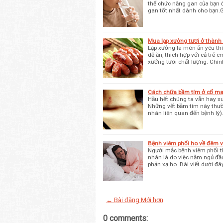
thể chức năng gan của bạn đã
gan tốt nhất dành cho bạn.
Mua lạp xưởng tươi ở thành
Lạp xưởng là món ăn yêu thí
dễ ăn, thích hợp với cả trẻ 
xưởng tươi chất lượng. Chính
Cách chữa bầm tím ở cổ mau
Hầu hết chúng ta vẫn hay x
Những vết bầm tím này thườ
nhân liên quan đến bệnh lý)
Bệnh viêm phổi ho về đêm v
Người mắc bệnh viêm phổi t
nhân là do việc nằm ngủ đầu 
phản xạ ho. Bài viết dưới đâ
← Bài đăng Mới hơn
0 comments: