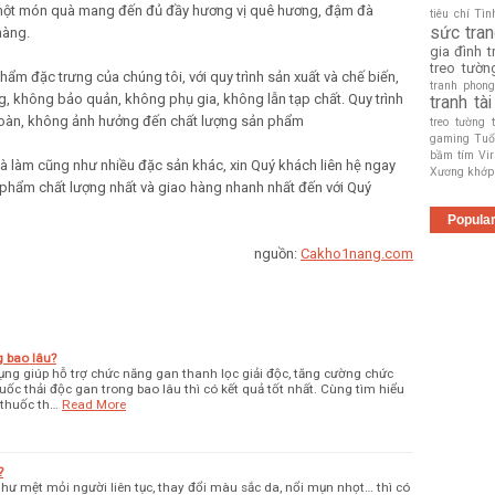
 một món quà mang đến đủ đầy hương vị quê hương, đậm đà
tiêu chí
Tìn
sức
tra
hàng.
gia đình
t
treo tườn
hẩm đặc trưng của chúng tôi, với quy trình sản xuất và chế biến,
tranh phon
 không bảo quản, không phụ gia, không lẫn tạp chất. Quy trình
tranh tài
oàn, không ảnh hưởng đến chất lượng sản phẩm
treo tường
gaming
Tuổ
bầm tím
Vi
à làm cũng như nhiều đặc sản khác, xin Quý khách liên hệ ngay
Xương khớp
phẩm chất lượng nhất và giao hàng nhanh nhất đến với Quý
Popula
nguồn:
Cakho1nang.com
g bao lâu?
ụng giúp hỗ trợ chức năng gan thanh lọc giải độc, tăng cường chức
ốc thải độc gan trong bao lâu thì có kết quả tốt nhất. Cùng tìm hiểu
 thuốc th…
Read More
?
hư mệt mỏi người liên tục, thay đổi màu sắc da, nổi mụn nhọt… thì có