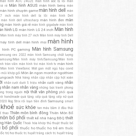
màn hình AOC 24G2E
màn hình aoc bị lỗi
màn
Màn hình ASUS
màn hình benq
iá rẻ
màn
màn hình dell
màn hình chuyên game
màn
27 inch
màn hình dell bị lỗi
màn hình Dell
màn
màn hình đen
màn hình dell ultrasharp
ng
màn hình giá rẻ
màn hình gigabyte
màn hình
Màn hình
n hình LG
màn hình LG 24 inch
Màn hình máy tính 27 inch
Màn hình máy tinh Dell
màn hình
máy tính dell
màn hình msi
Màn hình Samsung
 hình PC gaming
amsung ces 2022
màn hình Samsung chất lượng
amsung/Màn hình máy tính/Samsung/Màn hình
màn hình
nh tràn viền
màn hình tivi
màn hình tv
Màn hình ViewSonic
Mát gan
mất ngủ hậu covid
Món ăn ngon
monitor
ngoithien
o
mỏi khớp gối
dungcach
Nhà hàng
nhẫn cặp
nhẫn cặp hột xoàn
ới
nhẫn
nhẫn cưới vàng
nhẫn cưới dưới 5 triệu
g
nhẫn nam
nhẫn vàng
những bức tranh phong
nội thất văn phòng
quà
óng trong người
phổi
ưới handmade
quà tặng sếp
quà tặng sếp nữ
quà
Samsung
 2020
Rog Strix
rối loạn tiền đình
smart
 khoẻ
sức khỏe
tan máu bầm ở đầu
thải
Thiên môn bình đông
Thiên Môn Bổ
̉ thao
 môn bổ phổi
thiết
thiết kế nhà hàng BBQ
ng Hàn Quốc
Thoái hóa khớp
thủ thuật
thuốc bổ
c bổ phổi
thuốc ho
thuốc ho trẻ em
thuốc
ốc trị ho
thuốc trị huyết trắng cách trị huyết trắng