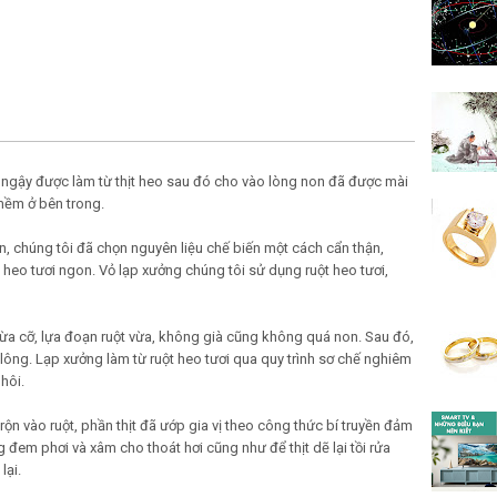
 ngậy được làm từ thịt heo sau đó cho vào lòng non đã được mài
mềm ở bên trong.
, chúng tôi đã chọn nguyên liệu chế biến một cách cẩn thận,
 heo tươi ngon. Vỏ lạp xưởng chúng tôi sử dụng ruột heo tươi,
vừa cỡ, lựa đoạn ruột vừa, không già cũng không quá non. Sau đó,
lông. Lạp xưởng làm từ ruột heo tươi qua quy trình sơ chế nghiêm
hôi.
trộn vào ruột, phần thịt đã ướp gia vị theo công thức bí truyền đảm
 đem phơi và xâm cho thoát hơi cũng như để thịt dẽ lại tồi rửa
lại.