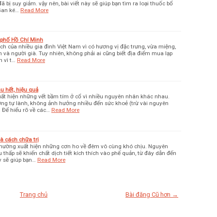
 bị suy giảm. vậy nên, bài viết này sẽ giúp bạn tìm ra loại thuốc bổ
Gan ké…
Read More
 phố Hồ Chí Minh
ch của nhiều gia đình Việt Nam vì có hương vị đặc trưng, vừa miệng,
em và người già. Tuy nhiên, không phải ai cũng biết địa điểm mua lạp
 vì t…
Read More
 hết, hiệu quả
uất hiện những vết bầm tím ở cổ vì nhiều nguyên nhân khác nhau.
ng tự lành, không ảnh hưởng nhiều đến sức khoẻ (trừ vài nguyên
. Để hiểu rõ về các…
Read More
à cách chữa trị
hường xuất hiện những cơn ho về đêm vô cùng khó chịu. Nguyên
thấp sẽ khiến chất dịch tiết kích thích vào phế quản, từ đây dẫn đến
y sẽ giúp bạn…
Read More
Trang chủ
Bài đăng Cũ hơn →