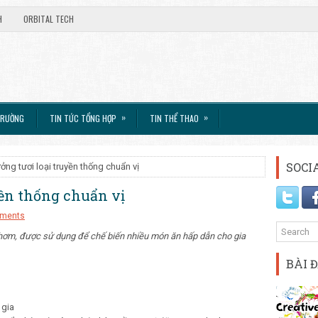
H
ORBITAL TECH
»
»
TRƯỜNG
TIN TỨC TỔNG HỢP
TIN THỂ THAO
SOCI
ởng tươi loại truyền thống chuẩn vị
yền thống chuẩn vị
ments
o thơm, được sử dụng để chế biến nhiều món ăn hấp dẫn cho gia
BÀI 
 gia