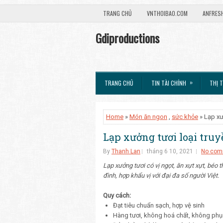
TRANG CHỦ
VNTHOIBAO.COM
ANFRES
Gdiproductions
»
TRANG CHỦ
TIN TÀI CHÍNH
THỊ 
Home
»
Món ăn ngon
,
sức khỏe
» Lạp xư
Lạp xưởng tươi loại tru
By
Thanh Lan
tháng 6 10, 2021
No com
Lạp xưởng tươi có vị ngọt, ăn xựt xựt, bé
đình, hợp khẩu vị với đại đa số người Việt.
Quy cách:
Đạt tiêu chuẩn sạch, hợp vệ sinh
Hàng tươi, không hoá chất, không phụ