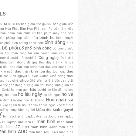
LS
AOC
 5
ASUS
bàn giám đốc gỗ sồi
bàn giám đốc
àn Hòa Phát
Bàn Hòa Phát sơn PU
bàn làm việc
bàn phím
bàn phím cơ
bàn phím máy tính
bàn
bệnh ho
bầm tím
bàn phòng họp
bệnh huyết
bình đông
ao phổi
biến chứng ho về đêm
Bình
bổ phổi
Bổ phổi bình đông
bộ trang sức
i
tai hột xoàn
bông tai kim cương nam
ces 2022
Công nghệ
covid
covid 19
covid19
Dell
dell
dược bình đông
đá quý
Đau dây thần kinh tọa
u đầu
đau đầu hậu covid
đau đầu vận mạch
Đau
đau thần kinh tọa
đau
 khó nuốt
đau tức ngực
Ghế công thái
ều hòa kinh nguyệt
G sync
Game
ghế sihoo
giải
òng họp
Ghế Warrior
Giả độc gan
ải độc gan dạng nước
giảm đau bụng kinh
giảm ho
hậu covid
u Covid
hạ men gan
ho kéo dài
ho kéo
ho lâu ngày
ho về
ông
ho khan
ho rát ngực
Hôn nhân
hột
về đêm kéo dài
how to
how-to
ơi
kẹo ngậm trị ho
Khó thở ho tức ngực
khó thở hụt
kinh nguyệt
 cuống họng
kinh nghiệt không đều
ế
làm sạch phổi
Laptop Acer
Laptop giá rẻ
laptop
màn hình
màn hình
CNTT
laptop sinh viên IT
àn hình 27 inch
màn hình Acer
màn hình
àn hình AOC
màn hình AOC 24G
màn hình