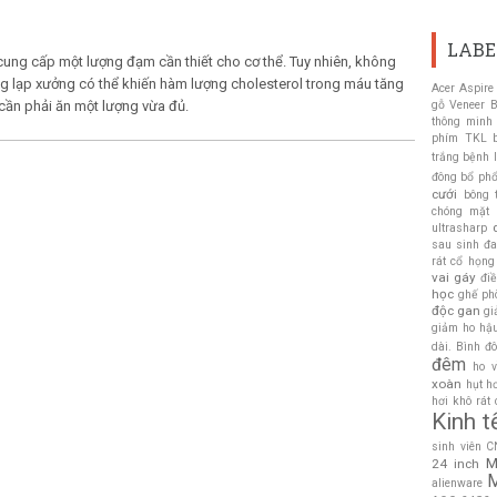
LABE
cung cấp một lượng đạm cần thiết cho cơ thể. Tuy nhiên, không
ng lạp xưởng có thể khiến hàm lượng cholesterol trong máu tăng
Acer Aspire
 cần phải ăn một lượng vừa đủ.
gỗ Veneer
B
thông minh
phím TKL
trắng
bệnh l
đông bổ phổ
cưới
bông 
chóng mặt
ultrasharp
sau sinh
đa
rát cổ họng
vai gáy
đi
học
ghế ph
độc gan
gi
giảm ho hậ
dài. Bình đ
đêm
ho 
xoàn
hụt h
hơi
khô rát
Kinh t
sinh viên 
M
24 inch
M
alienware