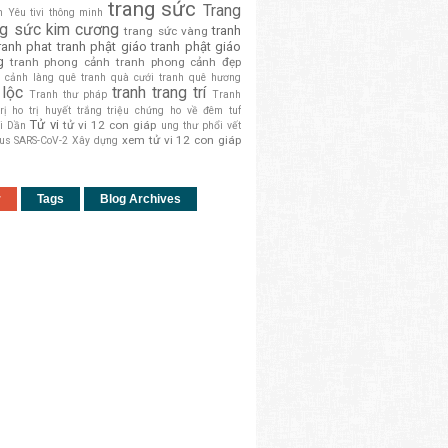
trang sức
Trang
h Yêu
tivi thông minh
ng sức kim cương
tranh
trang sức vàng
ranh phat
tranh phật giáo
tranh phật giáo
g
tranh phong cảnh
tranh phong cảnh đẹp
g cảnh làng quê
tranh quà cưới
tranh quê hương
 lộc
tranh trang trí
Tranh thư pháp
Tranh
trị ho
trị huyết trắng
triệu chứng ho về đêm
tuf
Tử vi
tử vi 12 con giáp
i Dần
ung thư phổi
vết
xem tử vi 12 con giáp
rus SARS-CoV-2
Xây dựng
r
Tags
Blog Archives