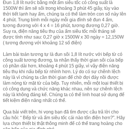
Đun 1,8 lít nước bằng một ấm siêu tốc có công suất là
1500W thì ấm sẽ sôi trong khoảng 3 phút 45 giây, tùy vào
thời tiết lạnh hay ấm, chúng ta có thể làm tròn con số này lên
4 phút. Trung bình mỗi ngày mỗi gia đình sẽ đun 4 ấm,
tương đương với 4 x 4 = 16 phút, tương đương 0,27 giờ.
Suy ra, điện năng tiêu thụ của ấm siêu tốc mỗi tháng sẽ
được tính như sau: 0,27 giờ x 1500W x 30 ngày = 12,150W
( tương đương với khoảng 12 số điện)
Làm bài toán tương tự là đun sôi 1,8 lít nước với bếp từ có
công suất tương đương, ta nhận thấy thời gian sôi của bếp
có phần dài hơn, khoảng 4 phút 15 giây, vì vậy điện năng
tiêu thụ khi nấu bếp từ nhỉnh hơn. Lý do có sự chênh lệch
này là vì chúng ta cần thời gian để chờ đợi đáy nồi được
làm nóng từ mặt từ của bếp. Tuy nhiên, mỗi một loại thiết bị
có công dụng và chức năng khác nhau, nên sự chênh lệch
này là không đáng kể. Chúng ta có thể linh hoạt sử dụng để
tiết kiệm điện năng nhất có thể.
Qua bài viết trên, hi vọng bạn đã tìm được câu trả lời cho
câu hỏi: “ Bếp từ và ấm siêu tốc cái nào tốn điện hơn?”. Hãy
lựa chọn thiết bị thật thông minh để có thể trang hoàng cho