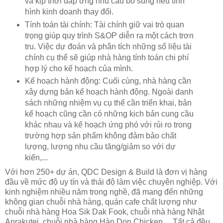
và kịp thời đáp ứng nhu cầu bổ sung nếu tình
hình kinh doanh thay đổi.
Tính toán tài chính: Tài chính giữ vai trò quan
trọng giúp quy trình S&OP diễn ra một cách trơn
tru. Việc dự đoán và phân tích những số liệu tài
chính cụ thể sẽ giúp nhà hàng tính toán chi phí
hợp lý cho kế hoạch của mình.
Kế hoạch hành động: Cuối cùng, nhà hàng cần
xây dựng bản kế hoạch hành động. Ngoài danh
sách những nhiệm vụ cụ thể cần triển khai, bản
kế hoạch cũng cần có những kịch bản cung cầu
khác nhau và kế hoạch ứng phó với rủi ro trong
trường hợp sản phẩm không đảm bảo chất
lượng, lượng nhu cầu tăng/giảm so với dự
kiến,...
Với hơn 250+ dự án, QDC Design & Build là đơn vị hàng
đầu về mức độ uy tín và thái độ làm việc chuyên nghiệp. Với
kinh nghiệm nhiều năm trong nghề, đã mang đến những
không gian chuỗi nhà hàng, quán cafe chất lượng như
chuỗi nhà hàng Hoa Sik Dak Fook, chuỗi nhà hàng Nhật
Anrakutei, chuỗi nhà hàng Hàn Don Chicken …Tất cả đều