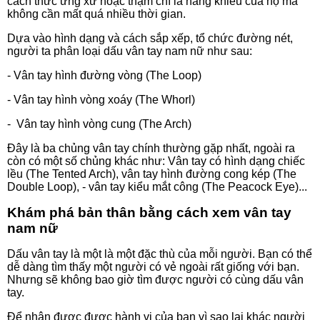
cách thức ứng xử hoặc thậm chí là năng khiếu của họ mà
không cần mất quá nhiều thời gian.
Dựa vào hình dạng và cách sắp xếp, tổ chức đường nét,
người ta phân loại dấu vân tay nam nữ như sau:
- Vân tay hình đường vòng (The Loop)
- Vân tay hình vòng xoáy (The Whorl)
- Vân tay hình vòng cung (The Arch)
Đây là ba chủng vân tay chính thường gặp nhất, ngoài ra
còn có một số chủng khác như: Vân tay có hình dạng chiếc
lều (The Tented Arch), vân tay hình đường cong kép (The
Double Loop), - vân tay kiểu mắt công (The Peacock Eye)...
Khám phá bản thân bằng cách xem vân tay
nam nữ
Dấu vân tay là một là một đặc thù của mỗi người. Bạn có thể
dễ dàng tìm thấy một người có vẻ ngoài rất giống với bạn.
Nhưng sẽ không bao giờ tìm được người có cùng dấu vân
tay.
Để nhận được được hành vi của bạn vì sao lại khác người