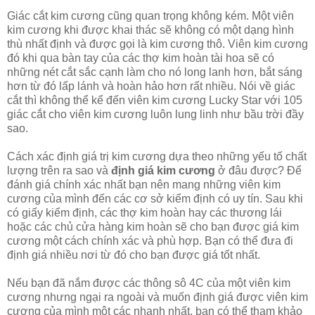
Giác cắt kim cương cũng quan trọng không kém. Một viên
kim cương khi được khai thác sẽ không có một dạng hình
thù nhất định và được gọi là kim cương thô. Viên kim cương
đó khi qua bàn tay của các thợ kim hoàn tài hoa sẽ có
những nét cắt sắc cạnh làm cho nó long lanh hơn, bắt sáng
hơn từ đó lấp lánh và hoàn hảo hơn rất nhiều. Nói về giác
cắt thì không thể kể đến viên kim cương Lucky Star với 105
giác cắt cho viên kim cương luôn lung linh như bầu trời đầy
sao.
Cách xác định giá trị kim cương dựa theo những yếu tố chất
lượng trên ra sao và
định giá kim cương
ở đâu được? Để
đánh giá chính xác nhất bạn nên mang những viên kim
cương của mình đến các cơ sở kiểm định có uy tín. Sau khi
có giấy kiểm định, các thợ kim hoàn hay các thương lái
hoặc các chủ cửa hàng kim hoàn sẽ cho bạn được giá kim
cương một cách chính xác và phù hợp. Bạn có thể đưa đi
định giá nhiều nơi từ đó cho bạn được giá tốt nhất.
Nếu bạn đã nắm được các thông sô 4C của một viên kim
cương nhưng ngại ra ngoài và muốn định giá được viên kim
cương của mình một các nhanh nhất, bạn có thể tham khảo