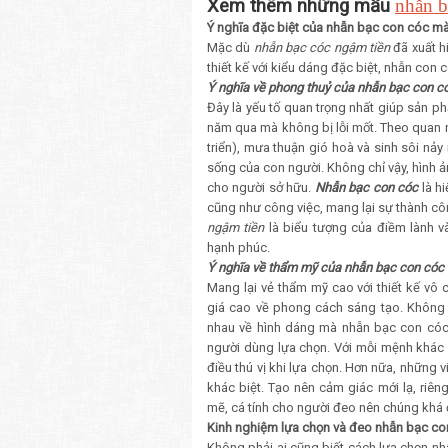
Xem thêm những mẫu
nhẫn b
Ý nghĩa đặc biệt của nhẫn bạc con cóc mà
Mặc dù
nhẫn bạc cóc ngậm tiền
đã xuất h
thiết kế với kiểu dáng đặc biệt, nhẫn con
Ý nghĩa về phong thuỷ của nhẫn bạc con c
Đây là yếu tố quan trọng nhất giúp sản p
năm qua mà không bị lỗi mốt. Theo quan n
triển), mưa thuận gió hoà và sinh sôi nảy
sống của con người. Không chỉ vậy, hình ả
cho người sở hữu.
Nhẫn bạc con cóc
là h
cũng như công việc, mang lại sự thành cô
ngậm tiền
là biểu tượng của điềm lành và
hạnh phúc.
Ý nghĩa về thẩm mỹ của nhẫn bạc con cóc
Mang lại vẻ thẩm mỹ cao với thiết kế vô
giá cao về phong cách sáng tạo. Không 
nhau về hình dáng mà nhẫn bạc con cóc
người dùng lựa chọn. Với mỗi mệnh khác 
điều thú vị khi lựa chọn. Hơn nữa, những
khác biệt. Tạo nên cảm giác mới lạ, ri
mẽ, cá tính cho người đeo nên chúng khá
Kinh nghiệm lựa chọn và đeo nhẫn bạc co
Không phải ai cũng biết cách lựa chọn n