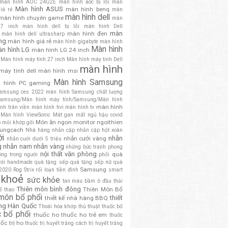
màn hình AOC 24G2E
màn hình aoc bị lỗi
màn
Màn hình ASUS
màn hình benq
iá rẻ
màn
màn hình dell
màn hình chuyên game
màn
27 inch
màn hình dell bị lỗi
màn hình Dell
màn
màn hình đen
màn hình dell ultrasharp
ng
màn hình giá rẻ
màn hình gigabyte
màn hình
Màn hình
n hình LG
màn hình LG 24 inch
Màn hình máy tính 27 inch
Màn hình máy tinh Dell
màn hình
máy tính dell
màn hình msi
Màn hình Samsung
 hình PC gaming
amsung ces 2022
màn hình Samsung chất lượng
amsung/Màn hình máy tính/Samsung/Màn hình
màn hình
nh tràn viền
màn hình tivi
màn hình tv
Màn hình ViewSonic
Mát gan
mất ngủ hậu covid
Món ăn ngon
monitor
ngoithien
o
mỏi khớp gối
dungcach
Nhà hàng
nhẫn cặp
nhẫn cặp hột xoàn
ới
nhẫn
nhẫn cưới vàng
nhẫn cưới dưới 5 triệu
g
nhẫn nam
nhẫn vàng
những bức tranh phong
nội thất văn phòng
quà
óng trong người
phổi
ưới handmade
quà tặng sếp
quà tặng sếp nữ
quà
Samsung
 2020
Rog Strix
rối loạn tiền đình
smart
 khoẻ
sức khỏe
tan máu bầm ở đầu
thải
Thiên môn bình đông
Thiên Môn Bổ
̉ thao
 môn bổ phổi
thiết
thiết kế nhà hàng BBQ
ng Hàn Quốc
Thoái hóa khớp
thủ thuật
thuốc bổ
c bổ phổi
thuốc ho
thuốc ho trẻ em
thuốc
ốc trị ho
thuốc trị huyết trắng cách trị huyết trắng