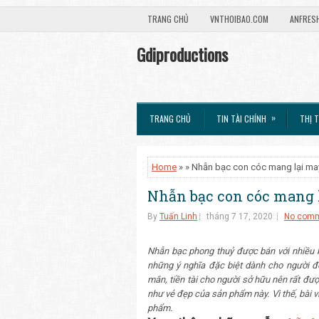
TRANG CHỦ
VNTHOIBAO.COM
ANFRES
Gdiproductions
»
TRANG CHỦ
TIN TÀI CHÍNH
THỊ 
Home
» » Nhẫn bạc con cóc mang lại m
Nhẫn bạc con cóc mang
By
Tuấn Linh
tháng 7 17, 2020
No com
Nhẫn bạc phong thuỷ được bán với nhiều 
những ý nghĩa đặc biệt dành cho người đ
mắn, tiền tài cho người sở hữu nên rất đư
như vẻ đẹp của sản phẩm này. Vì thế, bài v
phẩm.