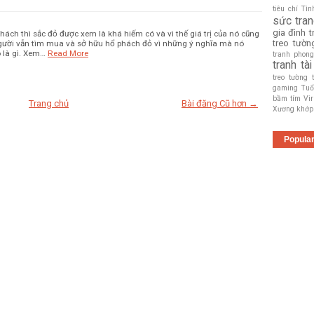
tiêu chí
Tìn
sức
tra
gia đình
t
ách thì sắc đỏ được xem là khá hiếm có và vì thế giá trị của nó cũng
treo tườn
người vẫn tìm mua và sở hữu hổ phách đỏ vì những ý nghĩa mà nó
ó là gì. Xem…
Read More
tranh phon
tranh tài
treo tường
gaming
Tuổ
bầm tím
Vi
Trang chủ
Bài đăng Cũ hơn →
Xương khớp
Popula