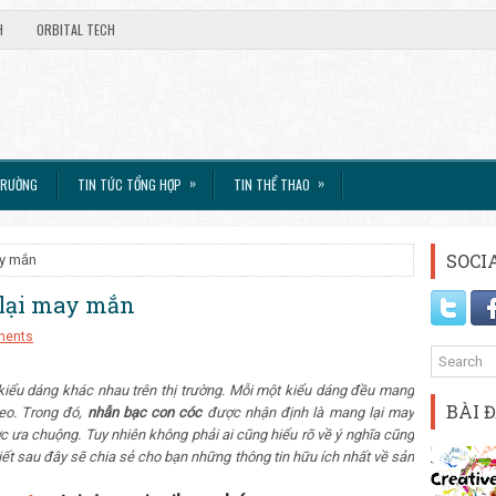
H
ORBITAL TECH
»
»
TRƯỜNG
TIN TỨC TỔNG HỢP
TIN THỂ THAO
SOCI
ay mắn
 lại may mắn
ments
kiểu dáng khác nhau trên thị trường. Mỗi một kiểu dáng đều mang
BÀI 
eo. Trong đó,
nhẫn bạc con cóc
được nhận định là mang lại may
ợc ưa chuộng. Tuy nhiên không phải ai cũng hiểu rõ về ý nghĩa cũng
iết sau đây sẽ chia sẻ cho bạn những thông tin hữu ích nhất về sản