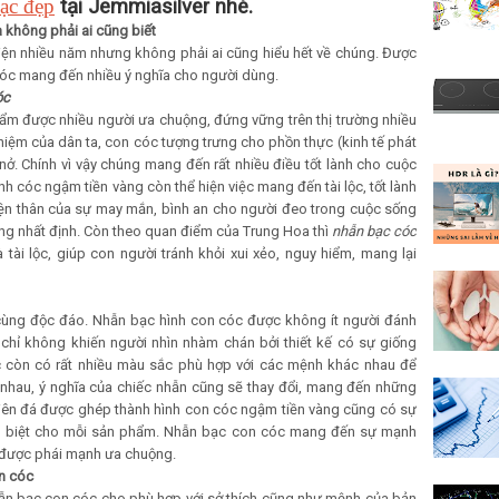
ạc đẹp
tại Jemmiasilver nhé.
 không phải ai cũng biết
iện nhiều năm nhưng không phải ai cũng hiểu hết về chúng. Được
 cóc mang đến nhiều ý nghĩa cho người dùng.
óc
hẩm được nhiều người ưa chuộng, đứng vững trên thị trường nhiều
iệm của dân ta, con cóc tượng trưng cho phồn thực (kinh tế phát
 nở. Chính vì vậy chúng mang đến rất nhiều điều tốt lành cho cuộc
nh cóc ngậm tiền vàng còn thể hiện việc mang đến tài lộc, tốt lành
iện thân của sự may mắn, bình an cho người đeo trong cuộc sống
ng nhất định. Còn theo quan điểm của Trung Hoa thì
nhẫn bạc cóc
 tài lộc, giúp con người tránh khỏi xui xẻo, nguy hiểm, mang lại
 cùng độc đáo. Nhẫn bạc hình con cóc được không ít người đánh
chỉ không khiến người nhìn nhàm chán bởi thiết kế có sự giống
 còn có rất nhiều màu sắc phù hợp với các mệnh khác nhau để
nhau, ý nghĩa của chiếc nhẫn cũng sẽ thay đổi, mang đến những
 viên đá được ghép thành hình con cóc ngậm tiền vàng cũng có sự
êng biệt cho mỗi sản phẩm. Nhẫn bạc con cóc mang đến sự mạnh
 được phái mạnh ưa chuộng.
n cóc
hẫn bạc con cóc cho phù hợp với sở thích cũng như mệnh của bản