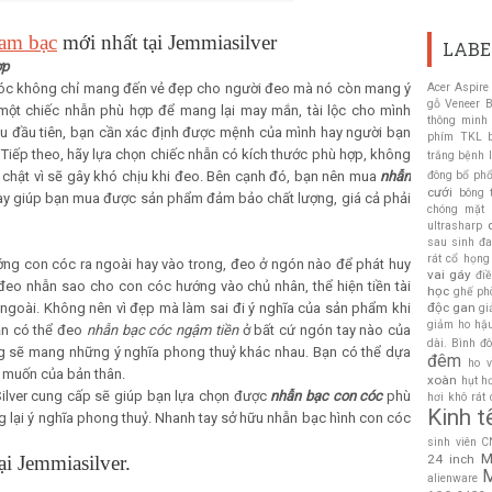
am bạc
mới nhất tại Jemmiasilver
LABE
ợp
 cóc không chỉ mang đến vẻ đẹp cho người đeo mà nó còn mang ý
Acer Aspire
gỗ Veneer
B
 một chiếc nhẫn phù hợp để mang lại may mắn, tài lộc cho mình
thông minh
u đầu tiên, bạn cần xác định được mệnh của mình hay người bạn
phím TKL
Tiếp theo, hãy lựa chọn chiếc nhẫn có kích thước phù hợp, không
trắng
bệnh l
á chật vì sẽ gây khó chịu khi đeo. Bên cạnh đó, bạn nên mua
nhẫn
đông bổ phổ
cưới
bông 
 này giúp bạn mua được sản phẩm đảm bảo chất lượng, giá cả phải
chóng mặt
ultrasharp
sau sinh
đa
rát cổ họng
ng con cóc ra ngoài hay vào trong, đeo ở ngón nào để phát huy
vai gáy
đi
 đeo nhẫn sao cho con cóc hướng vào chủ nhân, thể hiện tiền tài
học
ghế ph
ngoài. Không nên vì đẹp mà làm sai đi ý nghĩa của sản phẩm khi
độc gan
gi
giảm ho hậ
ạn có thể đeo
nhẫn bạc cóc ngậm tiền
ở bất cứ ngón tay nào của
dài. Bình đ
ng sẽ mang những ý nghĩa phong thuỷ khác nhau. Bạn có thể dựa
đêm
ho 
 muốn của bản thân.
xoàn
hụt h
lver cung cấp sẽ giúp bạn lựa chọn được
nhẫn bạc con cóc
phù
hơi
khô rát
Kinh t
g lại ý nghĩa phong thuỷ. Nhanh tay sở hữu nhẫn bạc hình con cóc
sinh viên 
M
ại Jemmiasilver.
24 inch
M
alienware