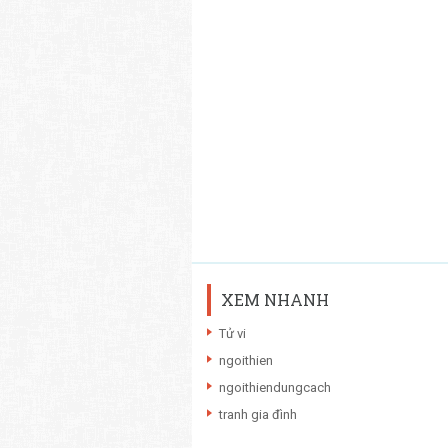
XEM NHANH
Tử vi
ngoithien
ngoithiendungcach
tranh gia đình