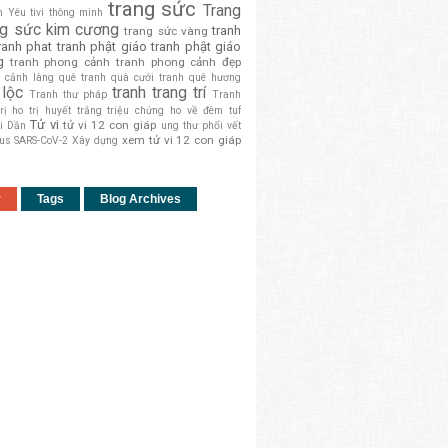
trang sức
Trang
h Yêu
tivi thông minh
ng sức kim cương
tranh
trang sức vàng
ranh phat
tranh phật giáo
tranh phật giáo
g
tranh phong cảnh
tranh phong cảnh đẹp
g cảnh làng quê
tranh quà cưới
tranh quê hương
 lộc
tranh trang trí
Tranh thư pháp
Tranh
trị ho
trị huyết trắng
triệu chứng ho về đêm
tuf
Tử vi
tử vi 12 con giáp
i Dần
ung thư phổi
vết
xem tử vi 12 con giáp
rus SARS-CoV-2
Xây dựng
r
Tags
Blog Archives