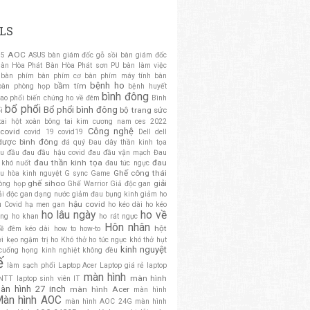
LS
AOC
 5
ASUS
bàn giám đốc gỗ sồi
bàn giám đốc
àn Hòa Phát
Bàn Hòa Phát sơn PU
bàn làm việc
bàn phím
bàn phím cơ
bàn phím máy tính
bàn
bệnh ho
bầm tím
bàn phòng họp
bệnh huyết
bình đông
ao phổi
biến chứng ho về đêm
Bình
bổ phổi
Bổ phổi bình đông
bộ trang sức
i
tai hột xoàn
bông tai kim cương nam
ces 2022
Công nghệ
covid
covid 19
covid19
Dell
dell
dược bình đông
đá quý
Đau dây thần kinh tọa
u đầu
đau đầu hậu covid
đau đầu vận mạch
Đau
đau thần kinh tọa
đau
 khó nuốt
đau tức ngực
Ghế công thái
ều hòa kinh nguyệt
G sync
Game
ghế sihoo
giải
òng họp
Ghế Warrior
Giả độc gan
ải độc gan dạng nước
giảm đau bụng kinh
giảm ho
hậu covid
u Covid
hạ men gan
ho kéo dài
ho kéo
ho lâu ngày
ho về
ông
ho khan
ho rát ngực
Hôn nhân
hột
về đêm kéo dài
how to
how-to
ơi
kẹo ngậm trị ho
Khó thở ho tức ngực
khó thở hụt
kinh nguyệt
 cuống họng
kinh nghiệt không đều
ế
làm sạch phổi
Laptop Acer
Laptop giá rẻ
laptop
màn hình
màn hình
CNTT
laptop sinh viên IT
àn hình 27 inch
màn hình Acer
màn hình
àn hình AOC
màn hình AOC 24G
màn hình