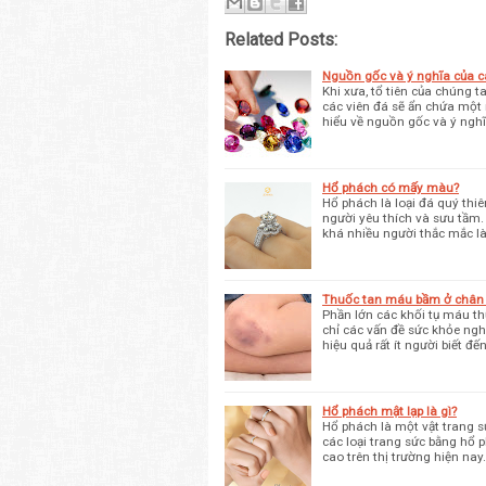
Related Posts:
Nguồn gốc và ý nghĩa của c
Khi xưa, tổ tiên của chúng 
các viên đá sẽ ẩn chứa một 
hiểu về nguồn gốc và ý nghĩ
Hổ phách có mấy màu?
Hổ phách là loại đá quý thi
người yêu thích và sưu tầm.
khá nhiều người thắc mắc l
Thuốc tan máu bầm ở chân hi
Phần lớn các khối tụ máu t
chỉ các vấn đề sức khỏe ng
hiệu quả rất ít người biết 
Hổ phách mật lạp là gì?
Hổ phách là một vật trang s
các loại trang sức bằng hổ p
cao trên thị trường hiện nay.