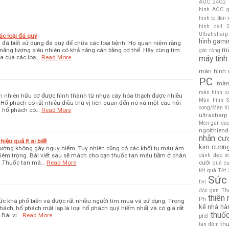
AOC 24G2
hình AOC g
hình bị đen
hình dell 
Ultrahsharp
ác loại đá quý
hình gami
ta đã biết sử dụng đá quý để chữa các loại bệnh. Họ quan niệm rằng
mà
năng lượng siêu nhiên có khả năng cân bằng cơ thể. Hãy cùng tìm
góc rộng
a của các loạ…
Read More
máy tính
màn hình 
PC
màn
màn hình s
ên nhiên hữu cơ được hình thành từ nhựa cây hóa thạch được nhiều
Màn hình S
 Hổ phách có rất nhiều điều thú vị liên quan đến nó và một câu hỏi
cong/Màn hì
à hổ phách có…
Read More
ultrasharp
Men gan ca
ngoithien
nhẫn cư
ệu quả ít ai biết
kim cươn
hường không gây nguy hiểm. Tuy nhiên cũng có các khối tụ máu ám
hiêm trọng. Bài viết sau sẽ mách cho bạn thuốc tan máu bầm ở chân
cảnh đẹp
n
đến.Thuốc tan má…
Read More
cưới
quà c
tết
quà Tết
Sức
tivi
độc gan
Thê
thiên
Ph
ức khá phổ biến và được rất nhiều người tìm mua và sử dụng. Trong
kế nhà hà
hách, hổ phách mật lạp là loại hổ phách quý hiếm nhất và có giá rất
thuố
 Bài vi…
Read More
phổ
thu
tan đờm