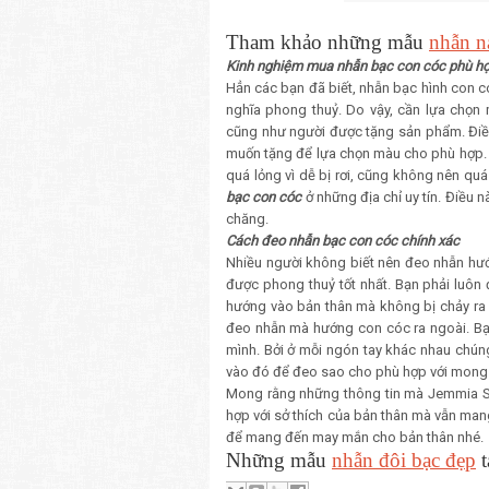
Tham khảo những mẫu
nhẫn n
Kinh nghiệm mua nhẫn bạc con cóc phù h
Hẳn các bạn đã biết, nhẫn bạc hình con
nghĩa phong thuỷ. Do vậy, cần lựa chọn
cũng như người được tặng sản phẩm. Điề
muốn tặng để lựa chọn màu cho phù hợp. 
quá lỏng vì dễ bị rơi, cũng không nên qu
bạc con cóc
ở những địa chỉ uy tín. Điều
chăng.
Cách đeo nhẫn bạc con cóc chính xác
Nhiều người không biết nên đeo nhẫn hướ
được phong thuỷ tốt nhất. Bạn phải luôn
hướng vào bản thân mà không bị chảy ra 
đeo nhẫn mà hướng con cóc ra ngoài. B
mình. Bởi ở mỗi ngón tay khác nhau chú
vào đó để đeo sao cho phù hợp với mong
Mong rằng những thông tin mà Jemmia Si
hợp với sở thích của bản thân mà vẫn man
để mang đến may mắn cho bản thân nhé.
Những mẫu
nhẫn đôi bạc đẹp
t